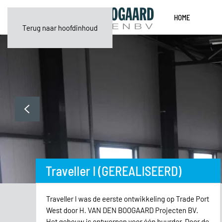
HOME
Terug naar hoofdinhoud
Traveller I (GEREALISEERD)
Traveller I was de eerste ontwikkeling op Trade Port
West door H. VAN DEN BOOGAARD Projecten BV.
Het gebouw is ontworpen voor één huurder. Door de