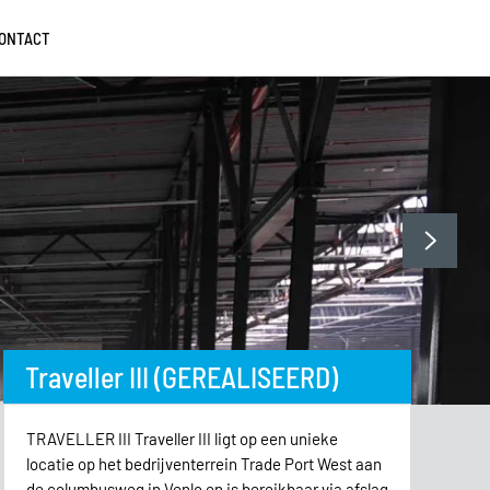
ONTACT
Traveller III (GEREALISEERD)
TRAVELLER III Traveller III ligt op een unieke
locatie op het bedrijventerrein Trade Port West aan
de columbusweg in Venlo en is bereikbaar via afslag