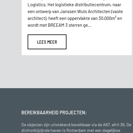
Logistics. Het logistieke distributiecentrum, naar
een ontwerp van Janssen Wuts Architecten (vaste
architect), heeft een oppervlakte van 30.000m² en
wordt met BREEAM 3 sterren ge…
LEES MEER
BEREIKBAARHEID PROJECTEN:
De objecten zijn uitstekend bereikbaar via de A67, afrit 39. De
dichtstbijzijnde haven is Rotterdam met een dagelijkse