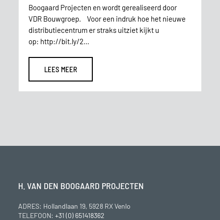
Boogaard Projecten en wordt gerealiseerd door
VDR Bouwgroep. Voor een indruk hoe het nieuwe
distributiecentrum er straks uitziet kijkt u
op: http://bit.ly/2…
LEES MEER
H. VAN DEN BOOGAARD PROJECTEN
ADRES: Hollandlaan 19, 5928 RX Venlo
TELEFOON:
+31 (0) 651418362