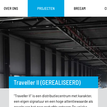
OVER ONS
PROJECTEN
BREEAM
C
Traveller II (GEREALISEERD)
"Traveller II" is een distributiecentrum met karakter,
een eigen signatuur en een hoge attentiewaarde als
gevolg van het zeer gedurfde ontwerp.De unieke