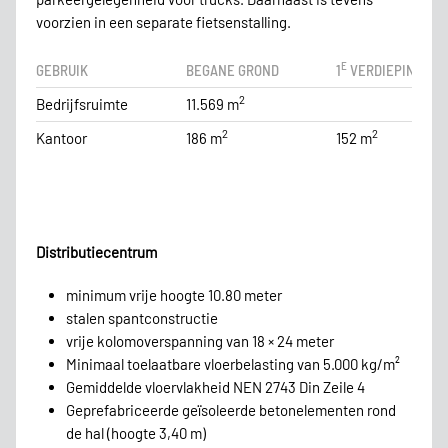
voorzien in een separate fietsenstalling.
E
GEBRUIK
BEGANE GROND
1
VERDIEPING
2
Bedrijfsruimte
11.569 m
2
2
Kantoor
186 m
152 m
Distributiecentrum
minimum vrije hoogte 10.80 meter
stalen spantconstructie
vrije kolomoverspanning van 18 × 24 meter
Minimaal toelaatbare vloerbelasting van 5.000 kg/m²
Gemiddelde vloervlakheid NEN 2743 Din Zeile 4
Geprefabriceerde geïsoleerde betonelementen rond
de hal (hoogte 3,40 m)