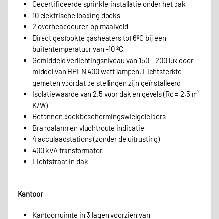
Gecertificeerde sprinklerinstallatie onder het dak
10 elektrische loading docks
2 overheaddeuren op maaiveld
Direct gestookte gasheaters tot 6ºC bij een
buitentemperatuur van -10 ºC
Gemiddeld verlichtingsniveau van 150 – 200 lux door
middel van HPLN 400 watt lampen. Lichtsterkte
gemeten vóórdat de stellingen zijn geïnstalleerd
Isolatiewaarde van 2.5 voor dak en gevels (Rc = 2,5 m²
K/W)
Betonnen dockbeschermingswielgeleiders
Brandalarm en vluchtroute indicatie
4 acculaadstations (zonder de uitrusting)
400 kVA transformator
Lichtstraat in dak
Kantoor
Kantoorruimte in 3 lagen voorzien van