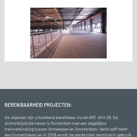
BEREIKBAARHEID PROJECTEN:
De objecten zijn uitstekend bereikbaar via de A67, afrit 39. De
dichtstbijzijnde haven is Rotterdam met een dagelijkse
treinverbinding tussen Antwerpen en Amsterdam. Venlo zelf heeft
een binnenhaven en in 2018 wordt de derde train terminal in gebruik